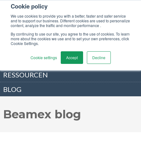
Cookie policy
PRODUKTE
We use cookies to provide you with a better, faster and safer service
and to support our business. Different cookies are used to personalize
content, analyze the traffic and monitor performance .
LÖSUNGEN
By continuing to use our site, you agree to the use of cookies. To learn
more about the cookies we use and to set your own preferences, click
Cookie Settings.
DIENSTLEISTUNGEN
Cookie settings
Accept
Decline
ÜBER UNS
RESSOURCEN
BLOG
Beamex blog