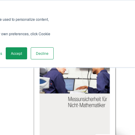
re used to personalize content,
r own preferences, click Cookie
gs
Accept
Decline