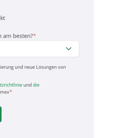
kt
n am besten?
*
brierung und neue Lösungen von
zrichtlinie
und
die
*
amex