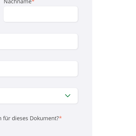
Nachname
*
h für dieses Dokument?
*