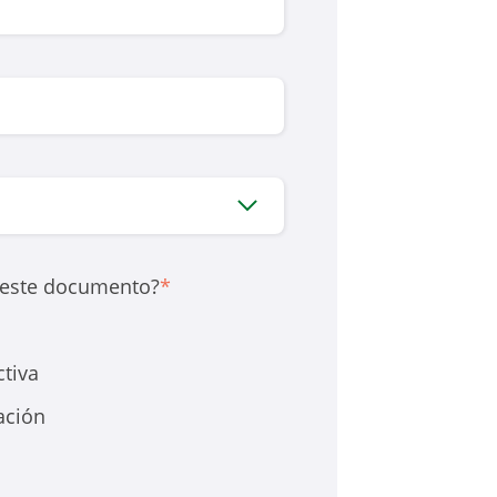
n este documento?
*
ctiva
ación