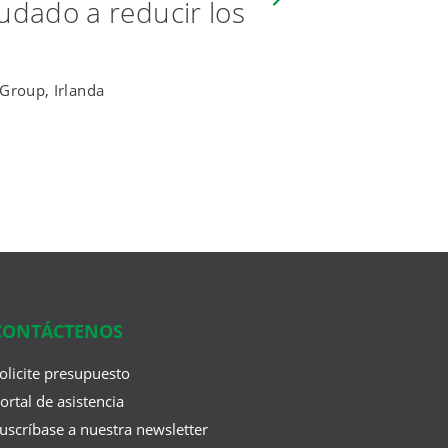
udado a reducir los
 Group, Irlanda
CONTÁCTENOS
olicite presupuesto
ortal de asistencia
uscríbase a nuestra newsletter