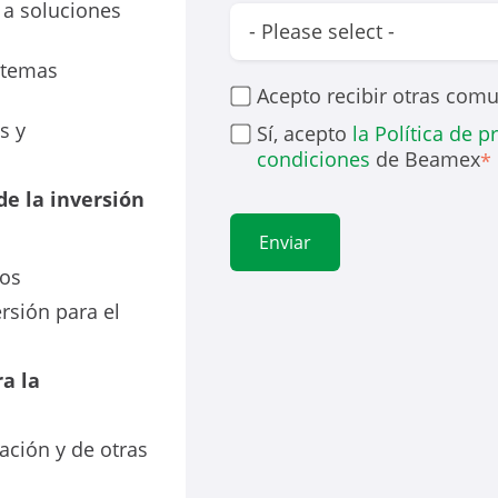
 a soluciones
istemas
Acepto recibir otras com
s y
Sí, acepto
la Política de p
condiciones
de Beamex
*
de la inversión
tos
ersión para el
ra la
ación y de otras