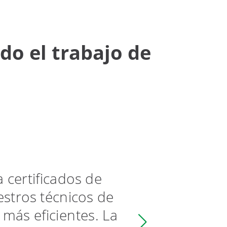
do el trabajo de
 certificados de
La 
estros técnicos de
tra
más eficientes. La
tr