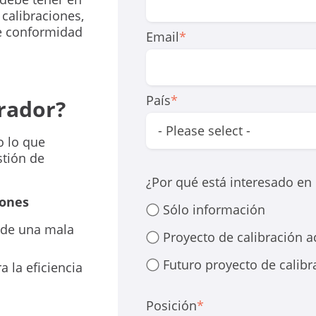
 calibraciones,
de conformidad
Email
*
País
*
prador?
o lo que
stión de
¿Por qué está interesado e
iones
Sólo información
s de una mala
Proyecto de calibración a
Futuro proyecto de calibr
 la eficiencia
Posición
*