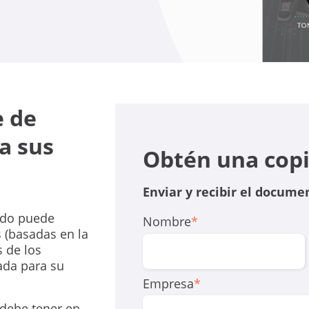
e de
a sus
Obtén una copi
Enviar y recibir el docume
uado puede
Nombre
*
 (basadas en la
s de los
ada para su
Empresa
*
 debe tener en