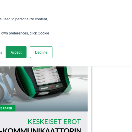
re used to personalize content,
r own preferences, click Cookie
gs
Accept
Decline