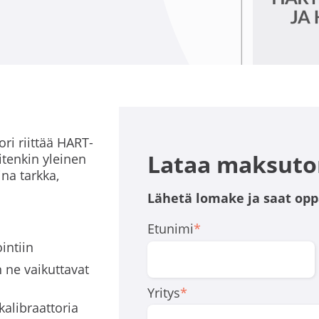
i riittää HART-
Lataa maksuto
itenkin yleinen
ina tarkka,
Lähetä lomake ja saat opp
Etunimi
*
intiin
 ne vaikuttavat
Yritys
*
kalibraattoria