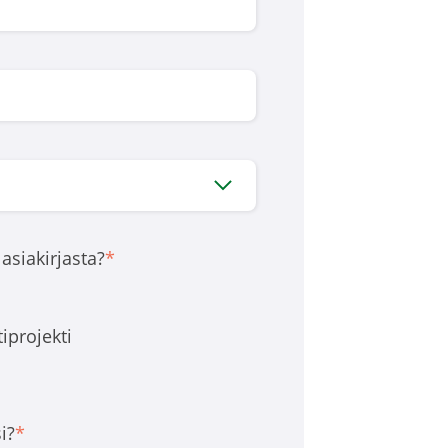
 asiakirjasta?
*
iprojekti
i?
*