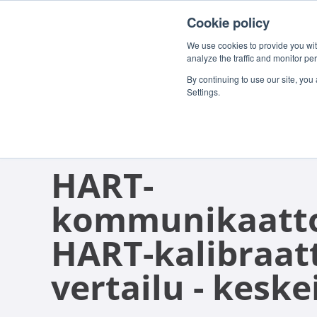
Cookie policy
We use cookies to provide you with
analyze the traffic and monitor pe
By continuing to use our site, you
Settings.
WHITE PAPER
HART-
kommunikaatto
HART-kalibraat
vertailu - keske