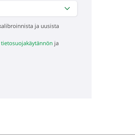
kalibroinnista ja uusista
n
tietosuojakäytännön
ja