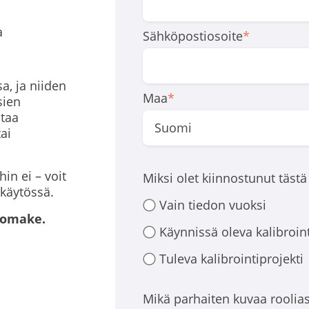
a
Sähköpostiosoite
*
a, ja niiden
Maa
*
sien
htaa
ai
in ei – voit
Miksi olet kiinnostunut tästä
käytössä.
Vain tiedon vuoksi
lomake.
Käynnissä oleva kalibroint
Tuleva kalibrointiprojekti
Mikä parhaiten kuvaa roolias