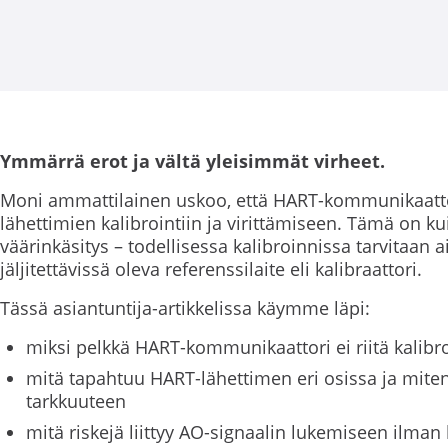
Ymmärrä erot ja vältä yleisimmät virheet.
Moni ammattilainen uskoo, että HART-kommunikaattor
lähettimien kalibrointiin ja virittämiseen. Tämä on ku
väärinkäsitys – todellisessa kalibroinnissa tarvitaan a
jäljitettävissä oleva referenssilaite eli kalibraattori.
Tässä asiantuntija-artikkelissa käymme läpi:
miksi pelkkä HART-kommunikaattori ei riitä kalibro
mitä tapahtuu HART-lähettimen eri osissa ja miten
tarkkuuteen
mitä riskejä liittyy AO-signaalin lukemiseen ilman 