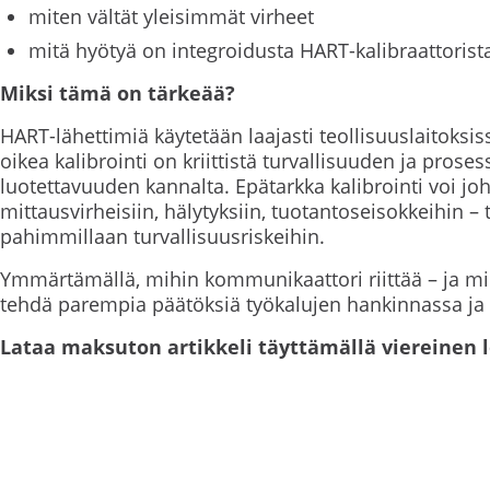
miten vältät yleisimmät virheet
mitä hyötyä on integroidusta HART-kalibraattorist
Miksi tämä on tärkeää?
HART-lähettimiä käytetään laajasti teollisuuslaitoksiss
oikea kalibrointi on kriittistä turvallisuuden ja proses
luotettavuuden kannalta. Epätarkka kalibrointi voi jo
mittausvirheisiin, hälytyksiin, tuotantoseisokkeihin – t
pahimmillaan turvallisuusriskeihin.
Ymmärtämällä, mihin kommunikaattori riittää – ja mih
tehdä parempia päätöksiä työkalujen hankinnassa ja 
Lataa maksuton artikkeli täyttämällä viereinen 