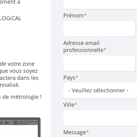
nement à
Prénom
*
 LOGiCAL
Adresse email
professionnelle
*
 de votre zone
que vous soyez
Pays
*
actera dans les
nnalisé.
s de métrologie !
Ville
*
Message
*