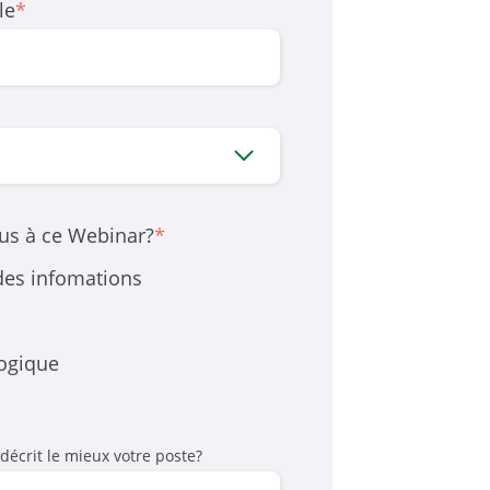
le
*
us à ce Webinar?
*
 des infomations
logique
 décrit le mieux votre poste?