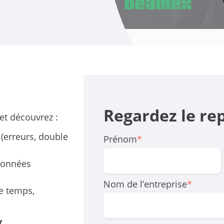
Regardez le re
et découvrez :
 (erreurs, double
Prénom
*
données
Nom de l’entreprise
*
e temps,
y