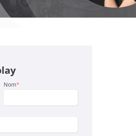
play
Nom
*