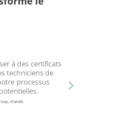
sformé le
er à des certificats
La m
os techniciens de
d'étal
 notre processus
travail
otentielles.
roup, Irlande