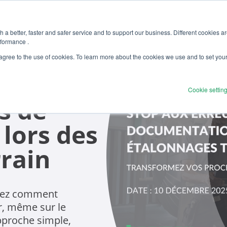
 a better, faster and safer service and to support our business. Different cookies a
rformance .
 agree to the use of cookies. To learn more about the cookies we use and to set you
Cookie settin
s de
lors des
rain
vrez comment
r, même sur le
pproche simple,