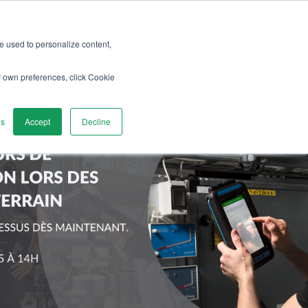
re used to personalize content,
r own preferences, click Cookie
gs
Accept
Decline