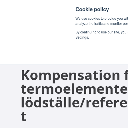
Cookie policy
We use cookies to provide you with
analyze the traffic and monitor pe
By continuing to use our site, you
Settings.
WHITE PAPER
Kompensation 
termoelementet
lödställe/refe
t