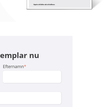
exemplar nu
Efternamn
*