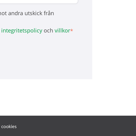
emot andra utskick från
x
integritetspolicy
och
villkor
*
r cookies