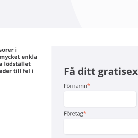
sorer i
 mycket enkla
 lödstället
Få ditt gratis
er till fel i
Förnamn
*
Företag
*