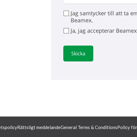
Jag samtycker till att ta 
Beamex.
Ja, jag accepterar Beame
tspolicy
Rättsligt meddelande
General Terms & Conditions
Policy fö