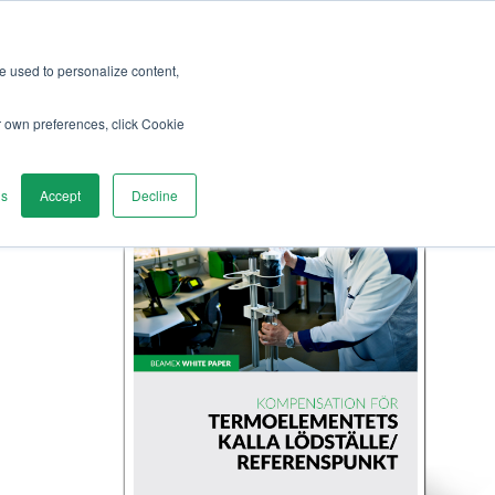
re used to personalize content,
r own preferences, click Cookie
gs
Accept
Decline