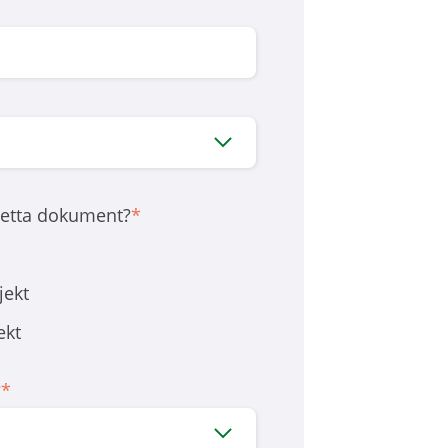
 detta dokument?
*
jekt
ekt
?
*